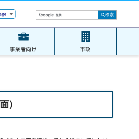
age
検索
事業者向け
市政
面)