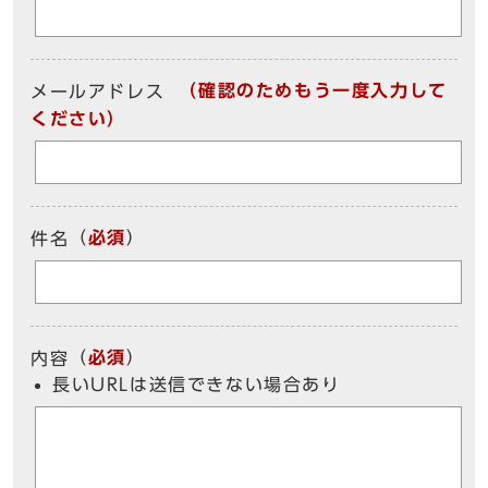
（確認のためもう一度入力して
メールアドレス
ください）
（
必須
）
件名
（
必須
）
内容
長いURLは送信できない場合あり