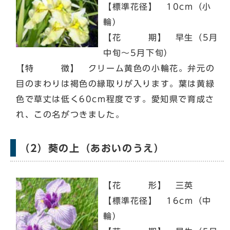
【標準花径】 10cm（小
輪）
【花 期】 早生（5月
中旬～5月下旬）
【特 徴】 クリーム黄色の小輪花。弁元の
目のまわりは褐色の縁取りが入ります。葉は黄緑
色で草丈は低く60cm程度です。愛知県で育成さ
れ、この名がつきました。
（2）葵の上（あおいのうえ）
【花 形】 三英
【標準花径】 16cm（中
輪）