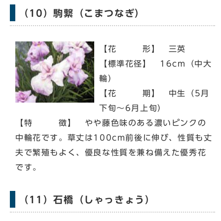
（10）駒繋（こまつなぎ）
【花 形】 三英
【標準花径】 16cm（中大
輪）
【花 期】 中生（5月
下旬～6月上旬）
【特 徴】 やや藤色味のある濃いピンクの
中輪花です。草丈は100cm前後に伸び、性質も丈
夫で繁殖もよく、優良な性質を兼ね備えた優秀花
です。
（11）石橋（しゃっきょう）