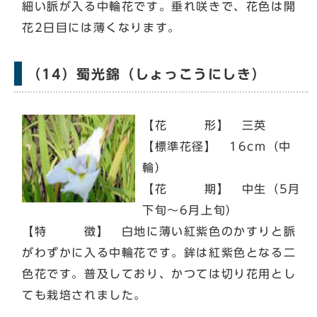
細い脈が入る中輪花です。垂れ咲きで、花色は開
花2日目には薄くなります。
（14）蜀光錦（しょっこうにしき）
【花 形】 三英
【標準花径】 16cm（中
輪）
【花 期】 中生（5月
下旬～6月上旬）
【特 徴】 白地に薄い紅紫色のかすりと脈
がわずかに入る中輪花です。鉾は紅紫色となる二
色花です。普及しており、かつては切り花用とし
ても栽培されました。