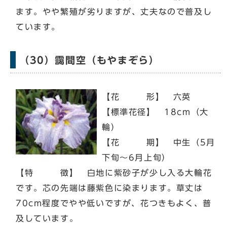
ます。やや繁殖が劣りますが、丈夫なので普及し
ています。
（30）靄間空（もやまぞら）
【花 形】 六英
【標準花径】 18cm（大
輪）
【花 期】 中生（5月
下旬～6月上旬）
【特 徴】 白地に紫砂子が少し入る大輪花
です。芯の先端は藤紫色に染まります。草丈は
70cm程度でやや低いですが、花つきもよく、普
及しています。