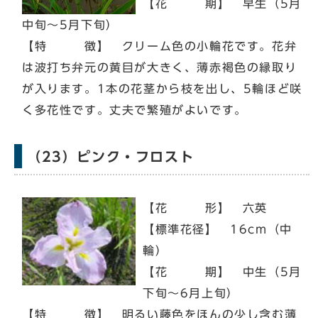
【花 期】 早生（5月
中旬～5月下旬）
【特 徴】 クリーム色の小輪花です。花弁
は波打ち弁元の黄目が大きく、薄赤褐色の縁取り
が入ります。1本の花茎から枝を出し、5輪ほど咲
く多花性です。丈夫で繁殖がよいです。
（23）ピンク・フロスト
【花 形】 六英
【標準花径】 16cm（中
輪）
【花 期】 中生（5月
下旬～6月上旬）
【特 徴】 明るい藤色をほんの少し含む薄