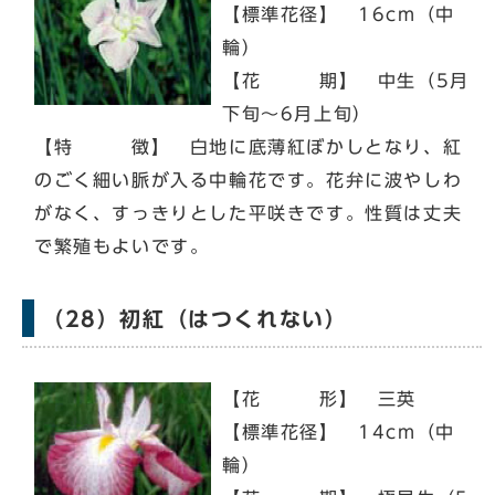
【標準花径】 16cm（中
輪）
【花 期】 中生（5月
下旬～6月上旬）
【特 徴】 白地に底薄紅ぼかしとなり、紅
のごく細い脈が入る中輪花です。花弁に波やしわ
がなく、すっきりとした平咲きです。性質は丈夫
で繁殖もよいです。
（28）初紅（はつくれない）
【花 形】 三英
【標準花径】 14cm（中
輪）