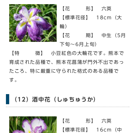
【花 形】 六英
【標準花径】 18cm（大
輪）
【花 期】 中生（5月
下旬～6月上旬）
【特 徴】 小豆紅色の大輪花です。熊本で
育成された品種で、熊本花菖蒲が門外不出であっ
たころ、特に厳重に守られた格式のある品種で
す。
（12）酒中花（しゅちゅうか）
【花 形】 六英
【標準花径】 16cm（中