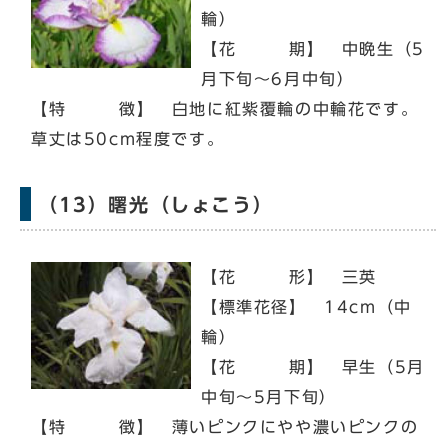
輪）
【花 期】 中晩生（5
月下旬～6月中旬）
【特 徴】 白地に紅紫覆輪の中輪花です。
草丈は50cm程度です。
（13）曙光（しょこう）
【花 形】 三英
【標準花径】 14cm（中
輪）
【花 期】 早生（5月
中旬～5月下旬）
【特 徴】 薄いピンクにやや濃いピンクの