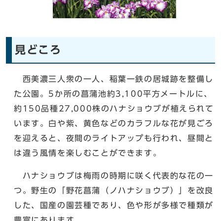
見どころ
西美濃三人衆の一人、稲葉一鉄の居城跡を整備し
た公園。5か所の菖蒲池約3,100平方メートルに、
約150品種27,000株のハナショウブが植えられて
います。白や紫、黄色などのカラフルな花が見ごろ
を迎えると、夜間のライトアップも行われ、昼間と
は違う風情を楽しむことができます。
ハナショウブは梅雨の時期に咲く代表的な花の一
つ。野生の「野花菖蒲（ノハナショウブ）」を改良
した、国産の園芸種であり、色や形が多様で種類が
豊富にあります。