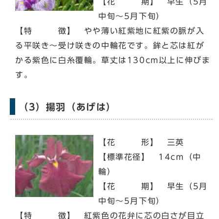
【花 期】 早生（5月
中旬～5月下旬）
【特 徴】 やや薄い紅紫地に紅紫の脈が入
る平咲き～受け咲きの中輪花です。鉾と芯は紅が
かる紫色に白糸覆輪。草丈は130cm以上に伸びま
す。
（3）揚羽（あげは）
【花 形】 三英
【標準花径】 14cm（中
輪）
【花 期】 早生（5月
中旬～5月下旬）
【特 徴】 紅紫色の花弁に芯の白さが目立