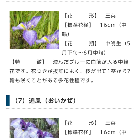
【花 形】 三英
【標準花径】 16cm（中
輪）
【花 期】 中晩生（5
月下旬～6月中旬）
【特 徴】 澄んだブルーに白筋が入る中輪
花です。花つきが抜群によく、枝が出て1茎から7
輪も咲くことがある多花性種です。
（7）追風（おいかぜ）
【花 形】 三英
【標準花径】 16cm（中