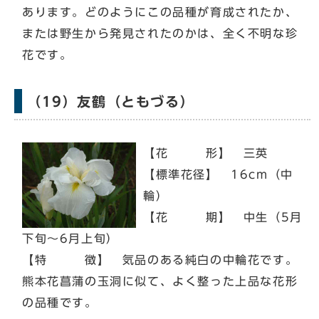
あります。どのようにこの品種が育成されたか、
または野生から発見されたのかは、全く不明な珍
花です。
（19）友鶴（ともづる）
【花 形】 三英
【標準花径】 16cm（中
輪）
【花 期】 中生（5月
下旬～6月上旬）
【特 徴】 気品のある純白の中輪花です。
熊本花菖蒲の玉洞に似て、よく整った上品な花形
の品種です。