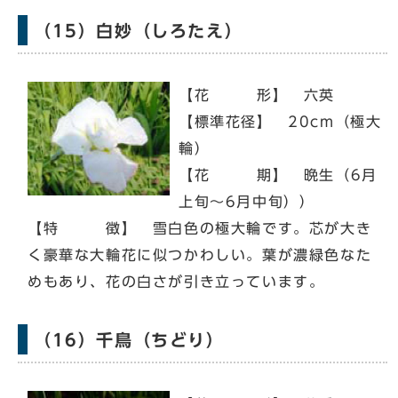
（15）白妙（しろたえ）
【花 形】 六英
【標準花径】 20cm（極大
輪）
【花 期】 晩生（6月
上旬～6月中旬））
【特 徴】 雪白色の極大輪です。芯が大き
く豪華な大輪花に似つかわしい。葉が濃緑色なた
めもあり、花の白さが引き立っています。
（16）千鳥（ちどり）