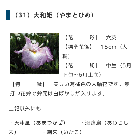
（31）大和姫（やまとひめ）
【花 形】 六英
【標準花径】 18cm（大
輪）
【花 期】 中生（5月
下旬～6月上旬）
【特 徴】 美しい薄桃色の大輪花です。波
打つ花弁で弁元は白ぼかしが入ります。
上記以外にも
・天津風（あまつかぜ） ・淡路島（あわじし
ま） ・潮来（いたこ）