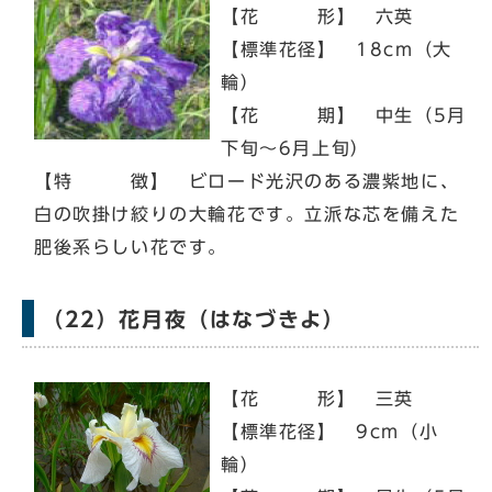
【花 形】 六英
【標準花径】 18cm（大
輪）
【花 期】 中生（5月
下旬～6月上旬）
【特 徴】 ビロード光沢のある濃紫地に、
白の吹掛け絞りの大輪花です。立派な芯を備えた
肥後系らしい花です。
（22）花月夜（はなづきよ）
【花 形】 三英
【標準花径】 9cm（小
輪）