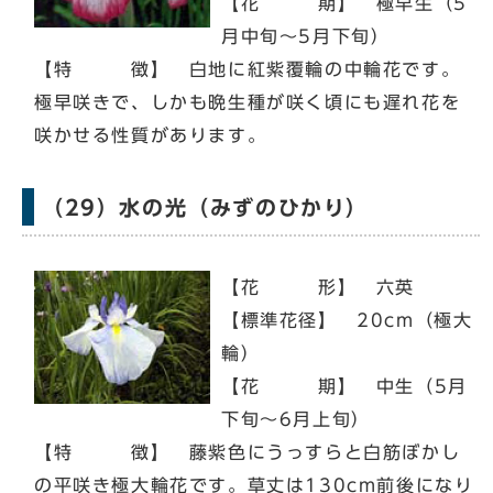
【花 期】 極早生（5
月中旬～5月下旬）
【特 徴】 白地に紅紫覆輪の中輪花です。
極早咲きで、しかも晩生種が咲く頃にも遅れ花を
咲かせる性質があります。
（29）水の光（みずのひかり）
【花 形】 六英
【標準花径】 20cm（極大
輪）
【花 期】 中生（5月
下旬～6月上旬）
【特 徴】 藤紫色にうっすらと白筋ぼかし
の平咲き極大輪花です。草丈は130cm前後になり