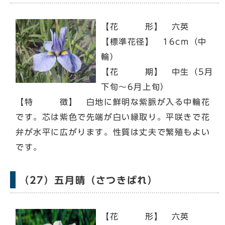
【花 形】 六英
【標準花径】 16cm（中
輪）
【花 期】 中生（5月
下旬～6月上旬）
【特 徴】 白地に鮮明な紫脈が入る中輪花
です。芯は紫色で先端が白い縁取り。平咲きで花
弁が水平に広がります。性質は丈夫で繁殖もよい
です。
（27）五月晴（さつきばれ）
【花 形】 六英