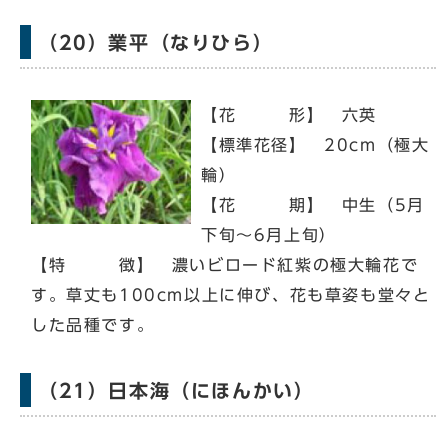
（20）業平（なりひら）
【花 形】 六英
【標準花径】 20cm（極大
輪）
【花 期】 中生（5月
下旬～6月上旬）
【特 徴】 濃いビロード紅紫の極大輪花で
す。草丈も100cm以上に伸び、花も草姿も堂々と
した品種です。
（21）日本海（にほんかい）