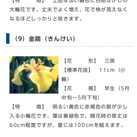
【特 徴】 上品な淡い藤色に白筋ぼかしの
大輪花です。丈夫でよく増え、花で株が見えなく
なるほどしっかりと咲きます。
（9）金鶏（きんけい）
【花 形】 三英
【標準花径】 11cm（小
輪）
【花 期】 早生（5月
中旬～5月下旬）
【特 徴】 明るい黄色に赤褐色の脈が少し
入る小輪花です。葉は黄緑色で、開花時の草丈は
60cm程度ですが、夏には100cmを越えます。