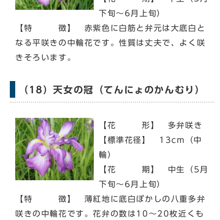
下旬～6月上旬）
【特 徴】 赤紫色に白筋と弁元は大底白と
なる平咲きの中輪花です。性質は丈夫で、よく咲
きそろいます。
（18）天女の冠（てんにょのかんむり）
【花 形】 多弁咲き
【標準花径】 13cm（中
輪）
【花 期】 中生（5月
下旬～6月上旬）
【特 徴】 薄紅地に底白ぼかしの八重多弁
咲きの中輪花です。花弁の数は10～20枚近くも