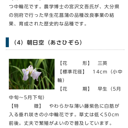
つ中輪花です。農学博士の宮沢文吾氏が、大分県
の別府で行った早生花菖蒲の品種改良事業の結
果、育成された歴史的な品種です。
（4）朝日空（あさひぞら）
【花 形】 三英
【標準花径】 14cm（小中
輪）
【花 期】 早生（5月
中旬～5月下旬）
【特 徴】 やわらかな薄い藤紫色に白筋が
入る垂れ咲きの小中輪花です。草丈は低く50cm
前後。丈夫で繁殖がよいので普及しています。