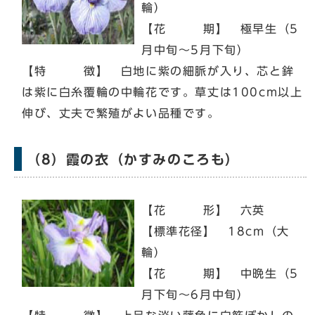
輪）
【花 期】 極早生（5
月中旬～5月下旬）
【特 徴】 白地に紫の細脈が入り、芯と鉾
は紫に白糸覆輪の中輪花です。草丈は100cm以上
伸び、丈夫で繁殖がよい品種です。
（8）霞の衣（かすみのころも）
【花 形】 六英
【標準花径】 18cm（大
輪）
【花 期】 中晩生（5
月下旬～6月中旬）