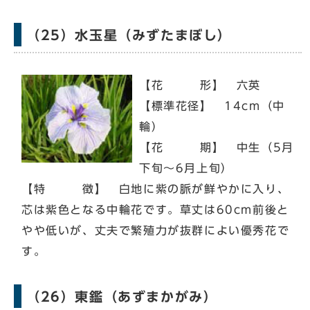
（25）水玉星（みずたまぼし）
【花 形】 六英
【標準花径】 14cm（中
輪）
【花 期】 中生（5月
下旬～6月上旬）
【特 徴】 白地に紫の脈が鮮やかに入り、
芯は紫色となる中輪花です。草丈は60cm前後と
やや低いが、丈夫で繁殖力が抜群によい優秀花で
す。
（26）東鑑（あずまかがみ）