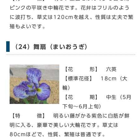
ピンクの平咲き中輪花です。花弁はフリルのよう
に波打ち、草丈は120cmを越え、性質は丈夫で繁
殖もよいです。
（24）舞扇（まいおうぎ）
【花 形】 六英
【標準花径】 18cm（大
輪）
【花 期】 中生（5月
下旬～6月上旬）
【特 徴】 明るい藤がかる紫色に白筋が鮮
明に入る、豪華で美しい大輪花です。草丈は
80cmほどで、性質、繁殖は普通です。