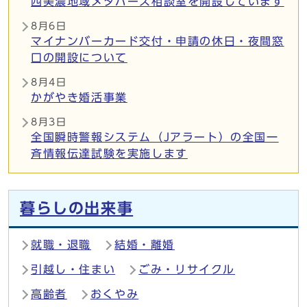
西美濃地域メタバース相談室を開設しています
8月6日
マイナンバーカード交付・申請の休日・夜間窓
口の開設について
8月4日
かがやき婚活事業
8月3日
全国瞬時警報システム（Jアラート）の全国一
斉情報伝達試験を実施します
メインメニュー
暮らしの出来事
就職・退職
結婚・離婚
引越し・住まい
ごみ・リサイクル
高齢者
おくやみ