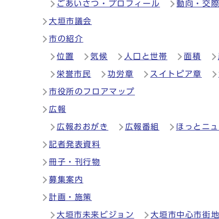
ごあいさつ・プロフィール
動向・交
大垣市議会
市の紹介
位置
気候
人口と世帯
面積
栄誉市民
功労章
スイトピア章
市役所のフロアマップ
広報
広報おおがき
広報番組
ほっとニ
記者発表資料
冊子・刊行物
募集案内
計画・施策
大垣市未来ビジョン
大垣市中心市街