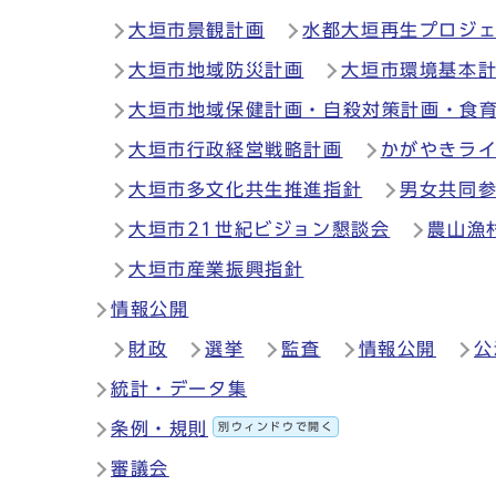
大垣市景観計画
水都大垣再生プロジ
大垣市地域防災計画
大垣市環境基本
大垣市地域保健計画・自殺対策計画・食
大垣市行政経営戦略計画
かがやきラ
大垣市多文化共生推進指針
男女共同
大垣市21世紀ビジョン懇談会
農山漁
大垣市産業振興指針
情報公開
財政
選挙
監査
情報公開
公
統計・データ集
条例・規則
別ウィンドウで開く
審議会