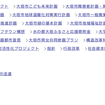
ェクト
大垣市こども未来計画
大垣市障害者計画・
計画
大垣市地球温暖化対策実行計画
大垣市一般廃
育推進計画
大垣市緑の基本計画
大垣市地域福祉計
イフタウン構想
水の都大垣ふるさと応援寄附金
大
参画都市宣言
大垣市男女共同参画プラン
構造改革
村活性化プロジェクト
指針
行政改革
社会資本
示送達