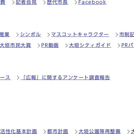
際費
記者会見
歴代市長
Facebook
産業
シンボル
マスコットキャラクター
市制
大垣市民大賞
PR動画
大垣シティガイド
PR
ュース
「広報」に関するアンケート調査報告
地活性化基本計画
都市計画
大垣公園等再整備