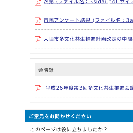
次第 (ファイル名：3sidai.pdf サイ
市民アンケート結果 (ファイル名：3annk
大垣市多文化共生推進計画改定の中間案 (
会議録
平成28年度第3回多文化共生推進会議会議録
ご意見をお聞かせください
このページは役に立ちましたか？