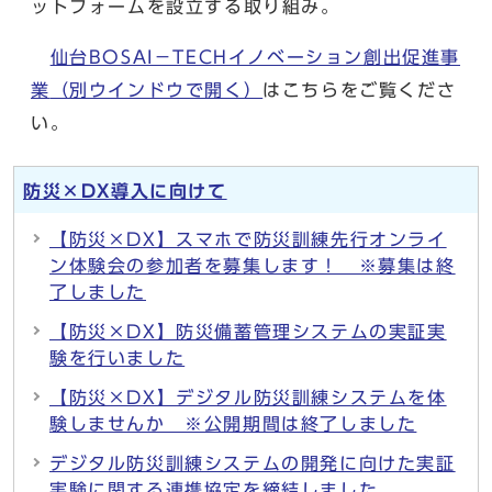
ットフォームを設立する取り組み。
仙台BOSAI－TECHイノベーション創出促進事
業
（別ウインドウで開く）
はこちらをご覧くださ
い。
防災×DX導入に向けて
【防災×DX】スマホで防災訓練先行オンライ
ン体験会の参加者を募集します！ ※募集は終
了しました
【防災×DX】防災備蓄管理システムの実証実
験を行いました
【防災×DX】デジタル防災訓練システムを体
験しませんか ※公開期間は終了しました
デジタル防災訓練システムの開発に向けた実証
実験に関する連携協定を締結しました