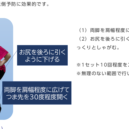
倒予防に効果的です。
（1）両脚を肩幅程度
（2）お尻を後ろに引
っくりとしゃがむ。
※1セット10回程度を
※無理のない範囲で行
く）