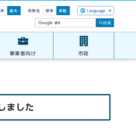
標準
拡大
背景色
標準
反転
Language
検索
事業者向け
市政
しました