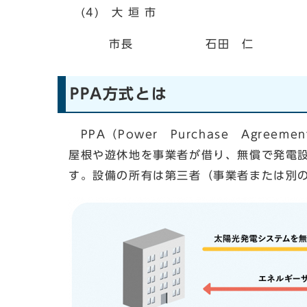
(4) 大 垣 市
市長 石田 仁
PPA方式とは
PPA（Power Purchase Agr
屋根や遊休地を事業者が借り、無償で発電
す。設備の所有は第三者（事業者または別