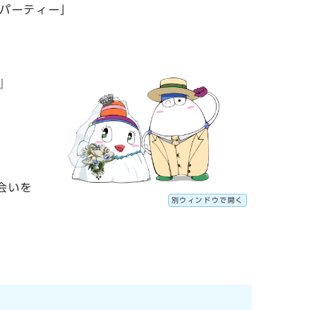
ツパーティー」
』
会いを
別ウィンドウで開く