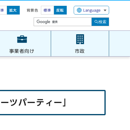
標準
拡大
背景色
標準
反転
Language
検索
事業者向け
市政
イーツパーティー」