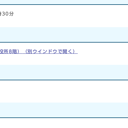
時30分
役所8階）
（別ウインドウで開く）
女