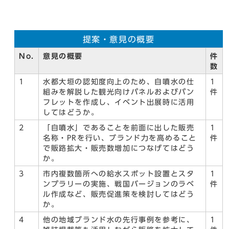
提案・意見の概要
No.
意見の概要
件
数
1
水都大垣の認知度向上のため、自噴水の仕
1
組みを解説した観光向けパネルおよびパン
件
フレットを作成し、イベント出展時に活用
してはどうか。
2
「自噴水」であることを前面に出した販売
1
名称・PRを行い、ブランド力を高めること
件
で販路拡大・販売数増加につなげてはどう
か。
3
市内複数箇所への給水スポット設置とスタ
1
ンプラリーの実施、戦国バージョンのラベ
件
ル作成など、販売促進策を検討してはどう
か。
4
他の地域ブランド水の先行事例を参考に、
1