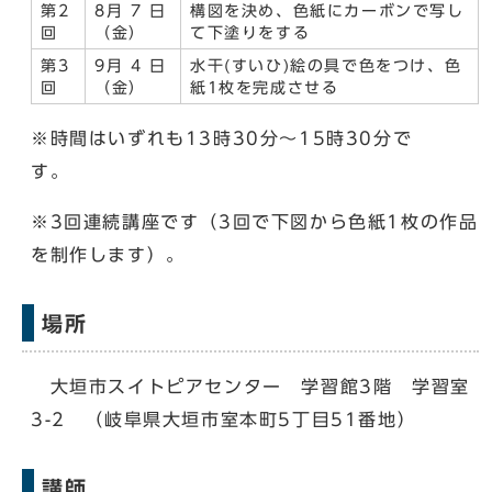
第2
8月 7 日
構図を決め、色紙にカーボンで写し
回
（金）
て下塗りをする
第3
9月 4 日
水干(すいひ)絵の具で色をつけ、色
回
（金）
紙1枚を完成させる
※時間はいずれも13時30分〜15時30分で
す。
※3回連続講座です（3回で下図から色紙1枚の作品
を制作します）。
場所
大垣市スイトピアセンター 学習館3階 学習室
3-2 （岐阜県大垣市室本町5丁目51番地）
講師