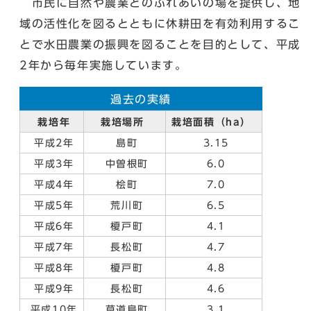
市民に自然や農業とのふれあいの場を提供し、地
域の活性化を図るとともに休耕田を有効利用するこ
とで水田農業の振興を図ることを目的として、平成
2年から毎年実施しています。
過去の実績
栽培年
栽培場所
栽培面積（ha）
平成2年
島町
3.15
平成3年
中曽根町
6.0
平成4年
桧町
7.0
平成5年
荒川町
6.5
平成6年
榎戸町
4.1
平成7年
長松町
4.7
平成8年
榎戸町
4.8
平成9年
長松町
4.6
平成10年
草道島町
3.1