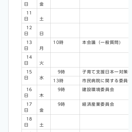
日
金
11
日
土
12
日
日
13
10時
本会議（一般質問)
日
月
14
日
火
15
9時
子育て支援日本一対策
日
水
13時
市民病院に関する委員
16
9時
建設環境委員会
日
木
17
9時
経済産業委員会
日
金
18
日
土