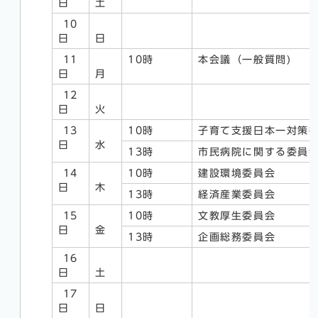
日
土
10
日
日
11
10時
本会議（一般質問)
日
月
12
日
火
13
10時
子育て支援日本一対策
日
水
13時
市民病院に関する委員
14
10時
建設環境委員会
日
木
13時
経済産業委員会
15
10時
文教厚生委員会
日
金
13時
企画総務委員会
16
日
土
17
日
日