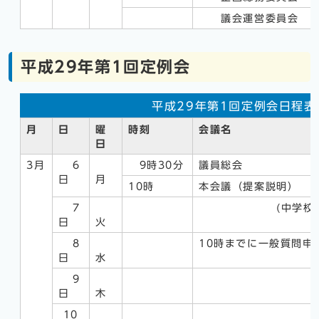
議会運営委員会
平成29年第1回定例会
平成29年第1回定例会日程表
月
日
曜
時刻
会議名
日
3月
6
9時30分
議員総会
日
月
10時
本会議（提案説明）
7
(中学校卒業
日
火
8
10時までに一般質問申
日
水
9
日
木
10