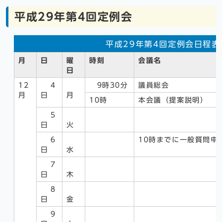
平成29年第4回定例会
平成29年第4回定例会日程表
月
日
曜
時刻
会議名
日
12
4
9時30分
議員総会
月
日
月
10時
本会議（提案説明）
5
日
火
6
10時までに一般質問申
日
水
7
日
木
8
日
金
9