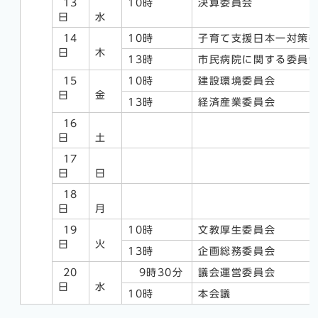
13
10時
決算委員会
日
水
14
10時
子育て支援日本一対策
日
木
13時
市民病院に関する委員
15
10時
建設環境委員会
日
金
13時
経済産業委員会
16
日
土
17
日
日
18
(敬老
日
月
19
10時
文教厚生委員会
日
火
13時
企画総務委員会
20
9時30分
議会運営委員会
日
水
10時
本会議