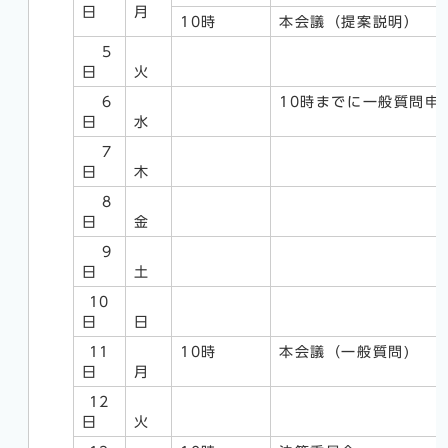
日
月
10時
本会議（提案説明）
5
日
火
6
10時までに一般質問申
日
水
7
日
木
8
日
金
9
日
土
10
日
日
11
10時
本会議（一般質問)
日
月
12
日
火