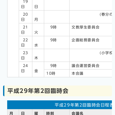
19
日
日
20
(春分の日
日
月
21
9時
文教厚生委員会
日
火
22
9時
企画総務委員会
日
水
23
(小学校卒業
日
木
24
9時
議会運営委員会
日
金
10時
本会議
平成29年第2回臨時会
平成29年第2回臨時会日程表
月
日
曜
時刻
会議名