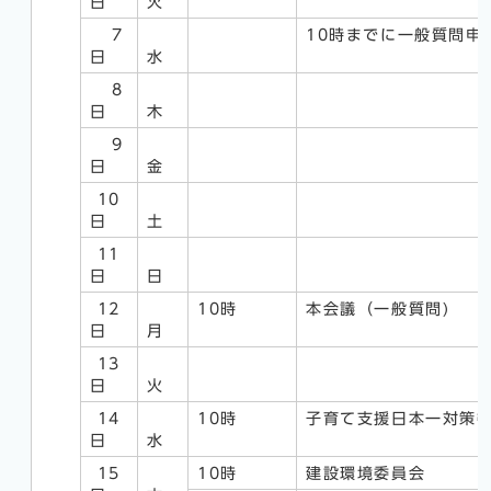
日
火
7
10時までに一般質問申
日
水
8
日
木
9
日
金
10
日
土
11
日
日
12
10時
本会議（一般質問)
日
月
13
日
火
14
10時
子育て支援日本一対策
日
水
15
10時
建設環境委員会