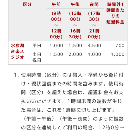
区分
午前
午後
夜間
時間外1
時間当た
(9時
(13時
(17時
りの
00分
00分
30分
超過料金
～
～
～
12時
16時
21時
00分)
30分)
00分)
水嶺湖
平日
1,000
1,500
3,500
700
音楽ス
土日
1,500
2,000
4,000
1,000
タジオ
祝日
使用時間（区分）には搬入・準備から後片付
け・現状回復までの時間を含みます。使用時
間（区分）を超えた場合は、超過料金をお支
払いいただきます。1時間未満の端数が生じ
た場合は、これを1時間に切り上げます。
（午前－午後）（午後－夜間）のように複数
の区分を連続してご利用の場合、12時0分～