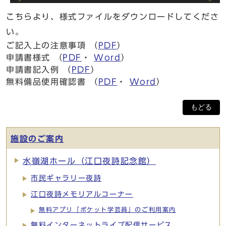
こちらより、様式ファイルをダウンロードしてくださ
い。
ご記入上の注意事項 （
PDF
）
申請書様式 （
PDF
・
Word
）
申請書記入例 （
PDF
）
無料備品使用確認書 （
PDF
・
Word
）
もどる
施設のご案内
水嶺湖ホール（江口夜詩記念館）
市民ギャラリー夜詩
江口夜詩メモリアルコーナー
無料アプリ「ポケット学芸員」のご利用案内
無料インターネットライブ配信サービス