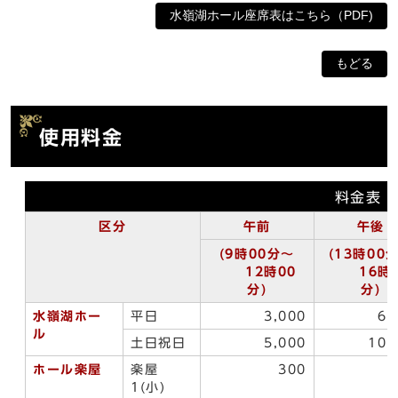
水嶺湖ホール座席表はこちら（PDF)
もどる
使用料金
料金表
区分
午前
午後
(9時00分～
(13時00
12時00
16時3
分)
分)
水嶺湖ホー
平日
3,000
6,
ル
土日祝日
5,000
10,
ホール楽屋
楽屋
300
1(小)