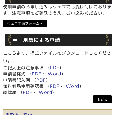
使用申請のお申し込みはウェブでも受け付けておりま
す。注意事項をご確認のうえ、お申込みください。
ウェブ申請フォームへ
⇒ 用紙による申請
こちらより、様式ファイルをダウンロードしてくださ
い。
ご記入上の注意事項 （
PDF
）
申請書様式 （
PDF
・
Word
）
申請書記入例 （
PDF
）
無料備品使用確認書 （
PDF
・
Word
）
調律届 （
PDF
・
Word
）
もどる