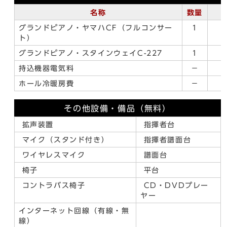
名称
数量
グランドピアノ・ヤマハCF（フルコンサー
1
ト）
グランドピアノ・スタインウェイC-227
1
持込機器電気料
－
ホール冷暖房費
－
その他設備・備品（無料）
拡声装置
指揮者台
マイク（スタンド付き）
指揮者譜面台
ワイヤレスマイク
譜面台
椅子
平台
コントラバス椅子
CD・DVDプレー
ヤー
インターネット回線（有線・無
線）