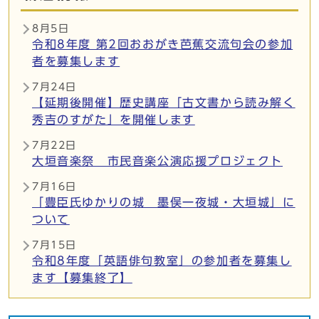
8月5日
令和8年度 第2回おおがき芭蕉交流句会の参加
者を募集します
7月24日
【延期後開催】歴史講座「古文書から読み解く
秀吉のすがた」を開催します
7月22日
大垣音楽祭 市民音楽公演応援プロジェクト
7月16日
「豊臣氏ゆかりの城 墨俣一夜城・大垣城」に
ついて
7月15日
令和8年度「英語俳句教室」の参加者を募集し
ます【募集終了】