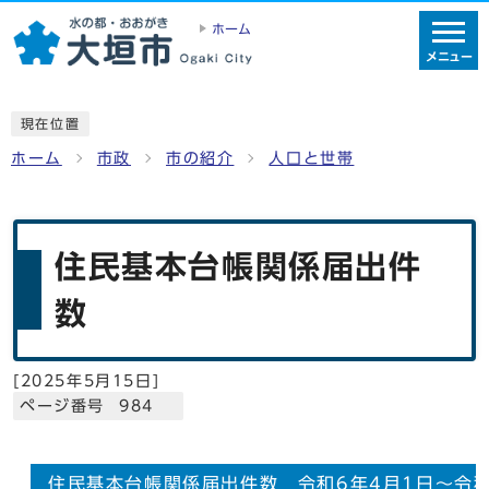
ホーム
メニュー
現在位置
ホーム
市政
市の紹介
人口と世帯
住民基本台帳関係届出件
数
[
2025年5月15日
]
ページ番号 984
住民基本台帳関係届出件数 令和6年4月1日～令和