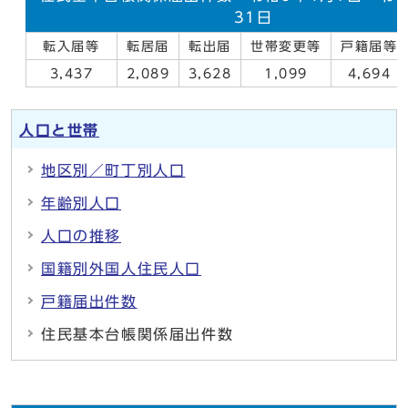
31日
転入届等
転居届
転出届
世帯変更等
戸籍届等
3,437
2,089
3,628
1,099
4,694
人口と世帯
地区別／町丁別人口
年齢別人口
人口の推移
国籍別外国人住民人口
戸籍届出件数
住民基本台帳関係届出件数