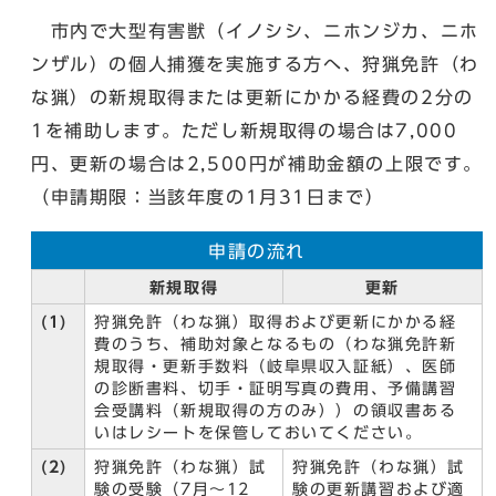
市内で大型有害獣（イノシシ、ニホンジカ、ニホ
ンザル）の個人捕獲を実施する方へ、狩猟免許（わ
な猟）の新規取得または更新にかかる経費の2分の
1を補助します。ただし新規取得の場合は7,000
円、更新の場合は2,500円が補助金額の上限です。
（申請期限：当該年度の1月31日まで）
申請の流れ
新規取得
更新
(1)
狩猟免許（わな猟）取得および更新にかかる経
費のうち、補助対象となるもの（わな猟免許新
規取得・更新手数料（岐阜県収入証紙）、医師
の診断書料、切手・証明写真の費用、予備講習
会受講料（新規取得の方のみ））の領収書ある
いはレシートを保管しておいてください。
(2)
狩猟免許（わな猟）試
狩猟免許（わな猟）試
験の受験（7月～12
験の更新講習および適