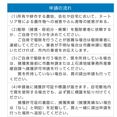
申請の流れ
(1)所有や耕作する農地、会社や自宅において、ヌート
リア等による農作物への被害やふん害等の被害がある。
(2)駆除（捕獲・殺処分・廃棄）を駆除業者に依頼する
か、ご自身で行うかを決めてください。
ご自身で駆除を行うことが困難な場合は駆除業者に
連絡してください。業者が不明な場合は市農林課に電話
いただければ、市内の業者をお伝えします。
(3)ご自身で駆除を行う場合で、罠を所持している場合
は、捕獲実施前に市農林課または上石津地域事務所産業
建設課へ捕獲許可申請を行ってください。
罠を所持していない場合は、罠の貸出申請も行って
ください。
(4)申請後に捕獲許可証や標識が届きます。自宅敷地内
で罠を使用する場合でも、必ず罠に標識を貼り付けてく
ださい。
捕獲許可証の裏面に、捕獲実績（捕獲実績ない場合
は「なし」と明記）を記載して、罠と一緒に貸出申請を
行った場所へ返却してください。