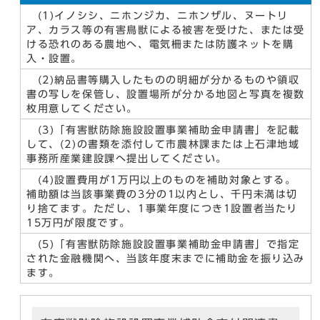
(1)イノシシ、ニホンジカ、ニホンザル、ヌートリ
ア、カラス等の有害鳥獣による被害を受けた、または受
ける恐れのある農地へ、電気柵または防護ネットを購
入・設置。
(2)納品書等購入したものの明細が分かるものや領収
書の写しを保管し、設置場所が分かる地図と写真を複数
枚用意してください。
(3)「有害獣防除施設設置事業補助金申請書」を記載
して、(2)の書類を添付して市農林課または上石津地域
事務所産業建設課へ提出してください。
(4)設置費用が1万円以上のものを補助対象とする。
補助額は当該事業費の3分の1以内とし、千円未満は切
り捨てます。ただし、1事業年度につき1設置者当たり
15万円が限度です。
(5)「有害獣防除施設設置事業補助金申請書」で指定
された金融機関へ、当該年度末までに補助金を振り込み
ます。