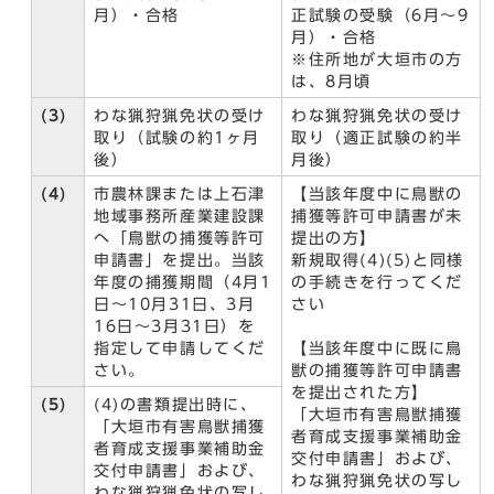
月）・合格
正試験の受験（6月～9
月）・合格
※住所地が大垣市の方
は、8月頃
(3)
わな猟狩猟免状の受け
わな猟狩猟免状の受け
取り（試験の約1ヶ月
取り（適正試験の約半
後）
月後）
(4)
市農林課または上石津
【当該年度中に鳥獣の
地域事務所産業建設課
捕獲等許可申請書が未
へ「鳥獣の捕獲等許可
提出の方】
申請書」を提出。当該
新規取得(4)(5)と同様
年度の捕獲期間（4月1
の手続きを行ってくだ
日～10月31日、3月
さい
16日～3月31日）を
指定して申請してくだ
【当該年度中に既に鳥
さい。
獣の捕獲等許可申請書
を提出された方】
(5)
(4)の書類提出時に、
「大垣市有害鳥獣捕獲
「大垣市有害鳥獣捕獲
者育成支援事業補助金
者育成支援事業補助金
交付申請書」および、
交付申請書」および、
わな猟狩猟免状の写し
わな猟狩猟免状の写し