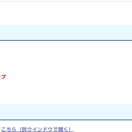
ープ
、
こちら
（別ウインドウで開く）