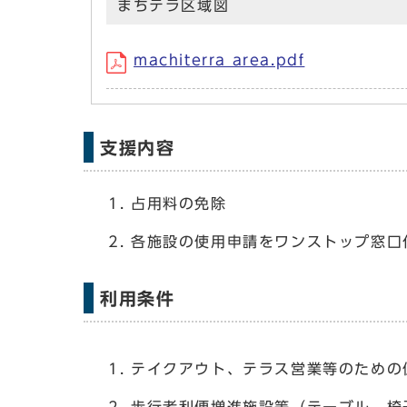
まちテラ区域図
machiterra area.pdf
支援内容
占用料の免除
各施設の使用申請をワンストップ窓口
利用条件
テイクアウト、テラス営業等のための
歩行者利便増進施設等（テーブル、椅