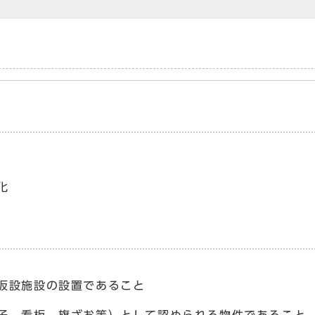
化
仮設施設の設置であること
子、看板、旗ざお等）として認められる物件であること