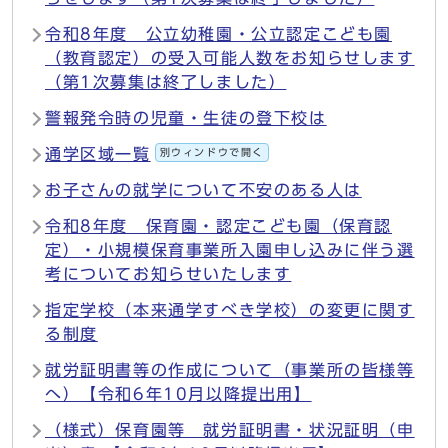
令和8年度 公立幼稚園・公立認定こども園
（教育認定）の受入可能人数をお知らせします
（第1次募集は終了しました）
警報発令時の児童・生徒の登下校は
通学区域一覧
別ウィンドウで開く
お子さんの就学について不安のある人は
令和8年度 保育園・認定こども園（保育認
定）・小規模保育事業所入園申し込みに伴う選
考についてお知らせいたします
指定学校（本来通学すべき学校）の変更に関す
る制度
就労証明書等の作成について（事業所の皆様等
へ）【令和6年10月以降提出用】
（様式）保育園等 就労証明書・状況証明（申