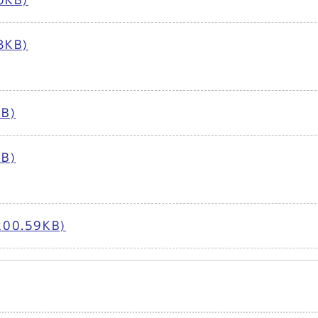
KB)
KB)
B)
B)
0.59KB)