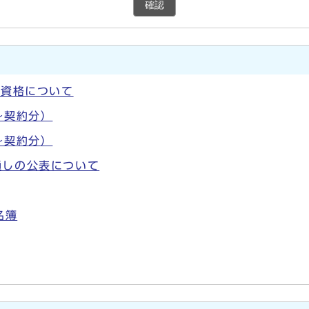
確認
加資格について
～契約分）
～契約分）
通しの公表について
名簿