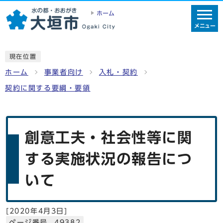
ホーム
メニュー
現在位置
ホーム
事業者向け
入札・契約
契約に関する要綱・要領
創意工夫・社会性等に関
する実施状況の報告につ
いて
[
2020年4月3日
]
ページ番号 49382