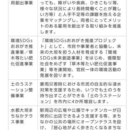
用創出事業
っても、障がいや疾病、ひきこもり等、
様々な状況により長時間働くことが難し
い方等）と人手不足等の課題を抱える企
業をマッチングし、両者にとってメリッ
トのある雇用を創出する取り組みを推進
します。
環境SDGs
「環境SDGsおおがき推進プロジェク
おおがき推
ト」として、市民や事業者と協働し、未
進事業／草
来の大垣を担う人材を育成する「環境
木等たい肥
SDGs未来創造事業」をはじめ、循環型
化促進事業
社会をめざす「草木等たい肥化促進事
業」等を連開始、官民一体の環境活動の
発展を図ります。
土のうステ
豪雨災害時における市民の自主的な浸水
ーション整
対策を支援するため、いつでも土のうを
備事業
持ち出すことができる「土のうステーシ
ョン」を市内に4か所増設します。
水都大垣ま
駅周辺の広場や公園でキッチンカーが日
ちなかテラ
常的に出店できるよう支援する等、まち
ス事業
なかの公共の場所にオープンテラスを設
け、「居心地がよく歩きたくなるまちな