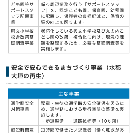
ども園等サ
係る周辺業務を行う「サポートスタッ
ポートスタ
フ」を、認定こども園、保育園、幼稚園
ッフ配置事
に配置し、保護者の負担軽減と、保育の
業
質の向上を図ります。
興文小学校
老朽化している興文小学校及び丸の内こ
校舎改築基
ども園の改築・複合化に向け、現況の課
礎調査事業
題を整理するため、必要な基礎調査等を
実施します。
安全で安心できるまちづくり事業（水都
大垣の再生）
主な事業
通学路安全
児童・生徒の通学時の安全確保を図るた
対策事業
め、通学路における歩行空間の整備を実
施します。
・歩道整備 ・道路拡幅等（10か所）
超短時間雇
短時間で働きたい求職者（働く意欲があ