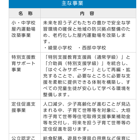
主な事業
名 称
内 容
小・中学校
未来を担う子どもたちの豊かで安全な学
屋内運動場
習環境の確保と地域の防災拠点整備のた
改築事業
め、老朽化した屋内運動場を改築しま
す。
・綾里小学校 ・西部中学校
特別支援教
「特別支援教育支援員（通常学級）」と
育サポート
「介助員（特別支援学級）」を統合し、
事業
「はぐくみサポーター」として再編・拡
充することで、必要なところに必要な支
援を柔軟に提供できる体制を構築し、す
べての児童生徒が安心して学べる環境を
整備します。
定住促進支
人口減少、少子高齢化が進むことが見込
援事業
まれる中、子育て世帯等を対象に、大垣
市子育て世帯等住宅取得支援事業補助金
等を交付し、将来を担う子育て世帯等の
定住促進を図ります。
公立認定こ
給食配膳、遊具や寝具の用意など保育に