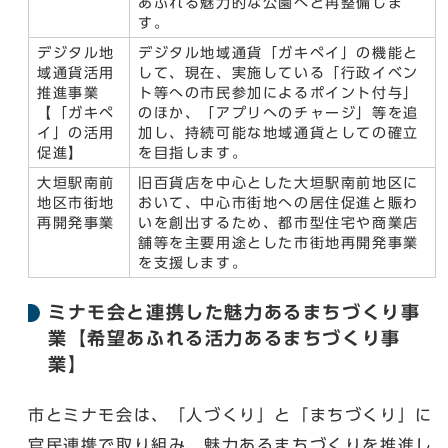
あふれる魅力的な公園へと再整備しま
す。
デジタル地
デジタル地域通貨「ガキペイ」の機能と
域通貨活用
して、現在、実施している「行政イベン
推進事業
ト等への市民参加によるポイント付与」
【「ガキペ
のほか、「アプリへのチャージ」等を追
イ」の活用
加し、持続可能な地域通貨としての確立
促進】
を目指します。
大垣駅南前
旧百貨店を中心とした大垣駅南前地区に
地区市街地
おいて、中心市街地への居住促進と賑わ
再開発事業
いを創出するため、都市型住宅や商業店
舗等を主要用途とした市街地再開発事業
を支援します。
ミナモ会と連携した魅力あるまちづくり事
業【希望あふれる活力あるまちづくり事
業】
市とミナモ会は、「人づくり」と「まちづくり」に
官民連携で取り組み、魅力あるまちづくりを推進し