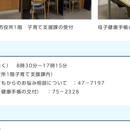
市役所1階 子育て支援課の受付
母子健康手帳
） 8時30分～17時15分
1階子育て支援課内）
らのお悩み相談について ：47－7197
の交付） ：75－2328