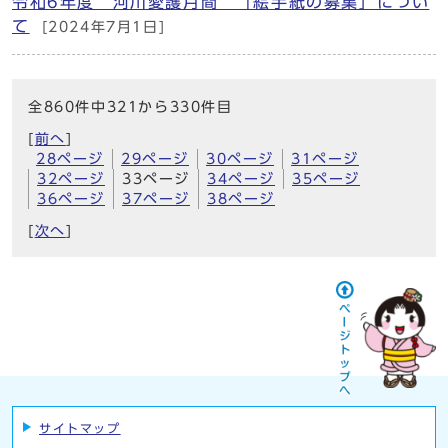
令和6年度 河川愛護月間 「絵手紙の募集」につい
て
[2024年7月1日]
全860件中321から330件目
[
前へ
]
28ページ
29ページ
30ページ
31ページ
32ページ
33ページ
34ページ
35ページ
36ページ
37ページ
38ページ
[
次へ
]
サイトマップ