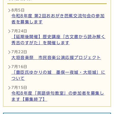
8月5日
令和8年度 第2回おおがき芭蕉交流句会の参加
者を募集します
7月24日
【延期後開催】歴史講座「古文書から読み解く
秀吉のすがた」を開催します
7月22日
大垣音楽祭 市民音楽公演応援プロジェクト
7月16日
「豊臣氏ゆかりの城 墨俣一夜城・大垣城」に
ついて
7月15日
令和8年度「英語俳句教室」の参加者を募集し
ます【募集終了】