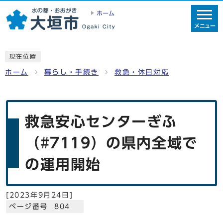
ホーム
メニュー
現在位置
ホーム
暮らし・手続き
救急・休日対応
救急安心センターぎふ
（#7119）の県内全域で
の運用開始
[
2023年9月24日
]
ページ番号 804