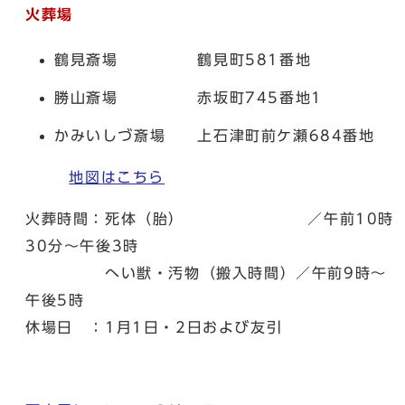
火葬場
鶴見斎場 鶴見町581番地
勝山斎場 赤坂町745番地1
かみいしづ斎場 上石津町前ケ瀬684番地
地図はこちら
火葬時間：死体（胎） ／午前10時
30分～午後3時
へい獣・汚物（搬入時間）／午前9時～
午後5時
休場日 ：1月1日・2日および友引