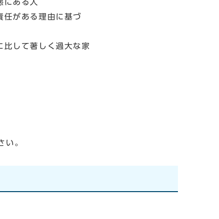
態にある人
責任がある理由に基づ
に比して著しく過大な家
さい。