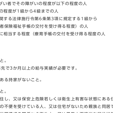
い者でその障がいの程度が以下の程度の人
程度が1級から4級までの人
する法律施行令第6条第3項に規定する1級から
保険福祉手帳の交付を受け得る程度）の人
相当する程度（療育手帳の交付を受け得る程度の人
と。
で3か月以上の給与実績が必要です。
ある持家がないこと。
と。
し、又は保安上危険若しくは衛生上有害な状態にある
不便を受けている人、又は住宅がないため親族と同居