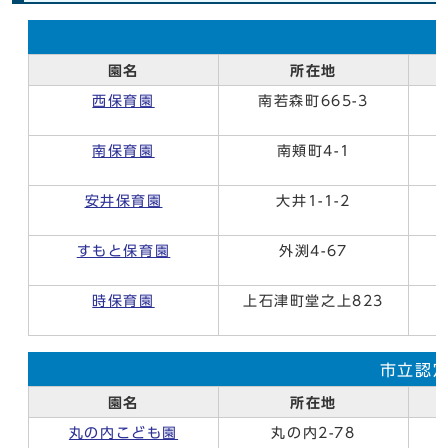
園名
所在地
西保育園
南若森町665-3
南保育園
南頬町4-1
安井保育園
大井1-1-2
すもと保育園
外渕4-67
時保育園
上石津町堂之上823
市立認
園名
所在地
丸の内こども園
丸の内2-78