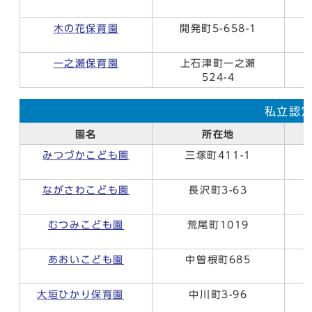
木の花保育園
開発町5-658-1
一之瀬保育園
上石津町一之瀬
524-4
私立認
園名
所在地
みつづかこども園
三塚町411-1
ながさわこども園
長沢町3-63
むつみこども園
荒尾町1019
あおいこども園
中曽根町685
大垣ひかり保育園
中川町3-96