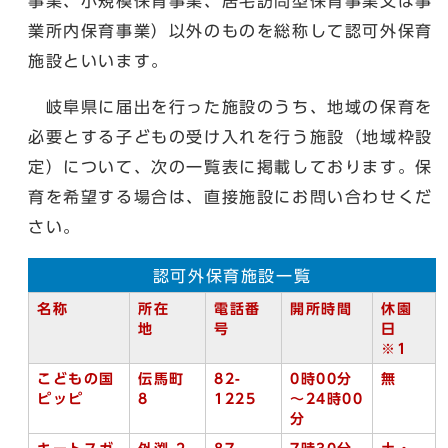
事業、小規模保育事業、居宅訪問型保育事業又は事
業所内保育事業）以外のものを総称して認可外保育
施設といいます。
岐阜県に届出を行った施設のうち、地域の保育を
必要とする子どもの受け入れを行う施設（地域枠設
定）について、次の一覧表に掲載しております。保
育を希望する場合は、直接施設にお問い合わせくだ
さい。
認可外保育施設一覧
名称
所在
電話番
開所時間
休園
地
号
日
※1
こどもの国
伝馬町
82-
0時
00分
無
ピッピ
8
1225
～24時00
分