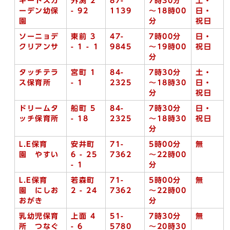
キートスガ
外渕 2
87-
7時
30分
土・
ーデン幼保
- 92
1139
～18時00
日・
園
分
祝日
ソーニョデ
東前 3
47-
7時00分
日・
クリアンサ
- 1 - 1
9845
～19時00
祝日
分
タッチテラ
宮町 1
84-
7時30分
土・
ス保育所
- 1
2325
～18時30
日・
分
祝日
ドリームタ
船町 5
84-
7時30分
日・
ッチ保育所
- 18
2325
～18時30
祝日
分
L.E保育
安井町
71-
5時00分
無
園 やすい
6 - 25
7362
～22時00
- 1
分
L.E保育
若森町
71-
5時00分
無
園 にしお
2 - 24
7362
～22時00
おがき
分
乳幼児保育
上面 4
51-
7時30分
無
所 つなぐ
- 6
5780
～20時30