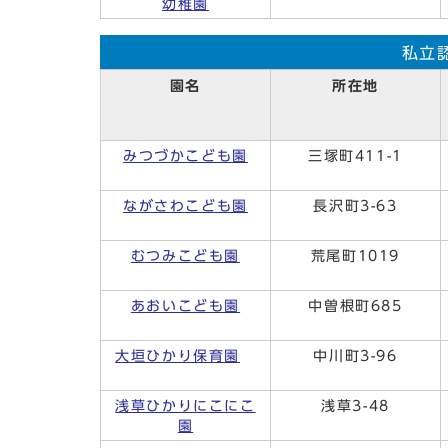
幼稚園
私立
園名
所在地
みつづかこども園
三塚町411-1
ながさわこども園
長沢町3-63
むつみこども園
荒尾町1019
あおいこども園
中曽根町685
大垣ひかり保育園
中川町3-96
浅草ひかりにこにこ
浅草3-48
園