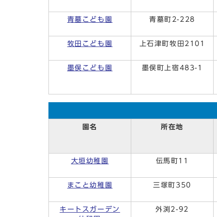
青墓こども園
青墓町2-228
牧田こども園
上石津町牧田2101
墨俣こども園
墨俣町上宿483-1
園名
所在地
大垣幼稚園
伝馬町11
まこと幼稚園
三塚町350
キートスガーデン
外渕2-92