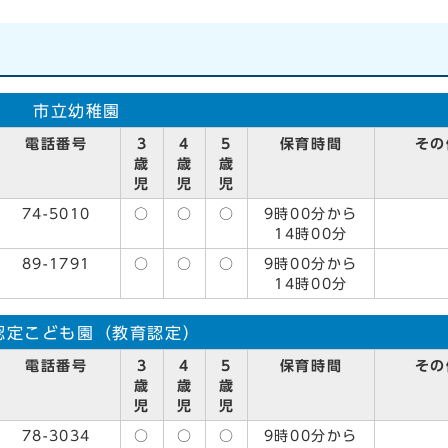
市立幼稚園
電話番号
3
4
5
保育時間
その
歳
歳
歳
児
児
児
74-5010
○
○
○
9時00分から
14時00分
89-1791
○
○
○
9時00分から
14時00分
認定こども園（教育認定）
電話番号
3
4
5
保育時間
その
歳
歳
歳
児
児
児
78-3034
○
○
○
9時00分から