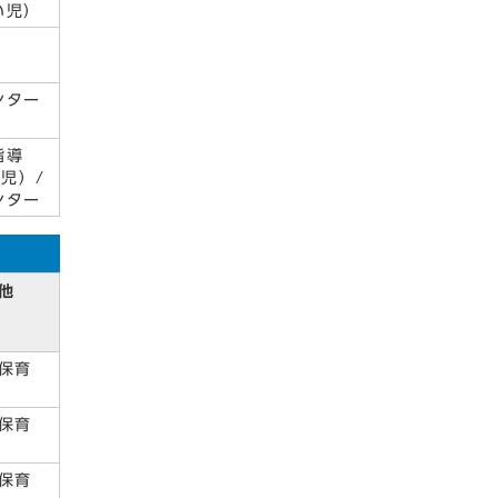
い児）
ンター
指導
児）/
ンター
他
保育
保育
保育