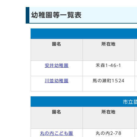
幼稚園等一覧表
園名
所在地
安井幼稚園
禾森1-46-1
川並幼稚園
馬の瀬町1524
市立
園名
所在地
丸の内こども園
丸の内2-78