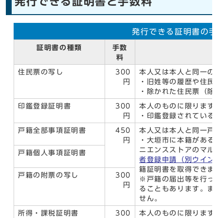
発行できる証明書と手数料
発行できる証明書の手
証明書の種類
手数
料
住民票の写し
300
本人又は本人と同一の
円
・旧姓等の履歴や住民
・除かれた住民票（除
印鑑登録証明書
300
本人のものに限ります
円
・印鑑登録されている
戸籍全部事項証明書
450
本人又は本人と同一戸
円
・大垣市に本籍がある
ニエンスストアのマル
戸籍個人事項証明書
者登録申請
（別ウイン
籍証明書を取得できま
戸籍の附票の写し
300
※戸籍の届出等を行っ
円
ることもあります。ま
せん。
所得・課税証明書
300
本人のものに限ります