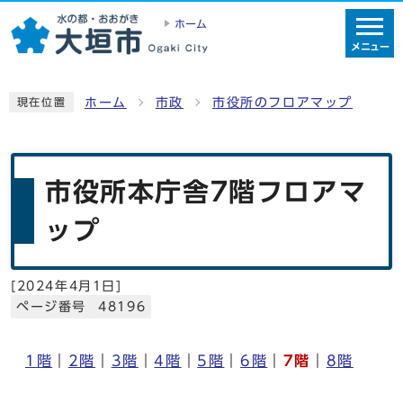
ホーム
メニュー
ホーム
市政
市役所のフロアマップ
現在位置
市役所本庁舎7階フロアマ
ップ
[
2024年4月1日
]
ページ番号 48196
1階
｜
2階
｜
3階
｜
4階
｜
5階
｜
6階
｜
7階
｜
8階