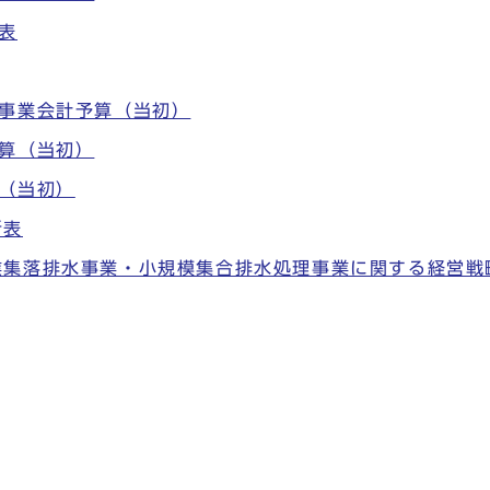
表
道事業会計予算（当初）
算（当初）
（当初）
析表
業集落排水事業・小規模集合排水処理事業に関する経営戦