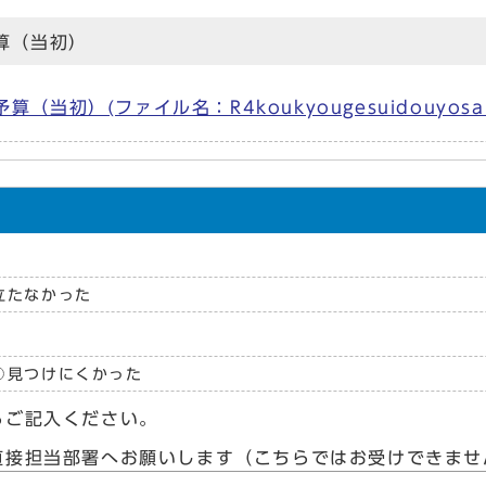
算（当初）
初）(ファイル名：R4koukyougesuidouyosan.
立たなかった
見つけにくかった
らご記入ください。
直接担当部署へお願いします（こちらではお受けできませ