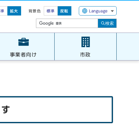
標準
拡大
背景色
標準
反転
Language
検索
事業者向け
市政
ます