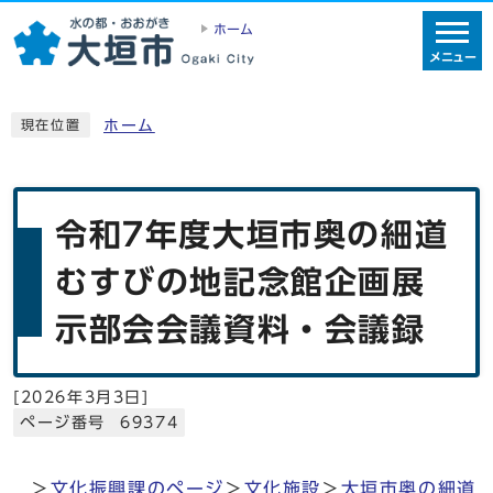
ホーム
メニュー
ホーム
現在位置
令和7年度大垣市奥の細道
むすびの地記念館企画展
示部会会議資料・会議録
[
2026年3月3日
]
ページ番号 69374
＞
文化振興課のページ
＞
文化施設
＞
大垣市奥の細道