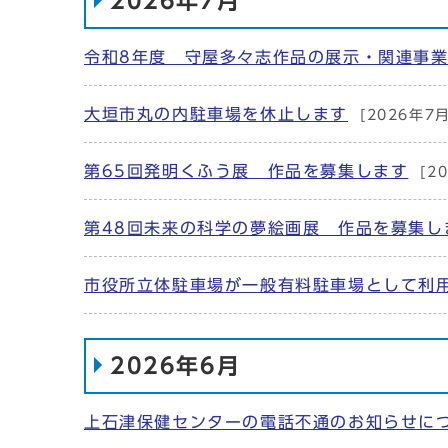
2026年7月
令和8年度 守屋多々志作品の展示・関連事
大垣市丸の内駐車場を休止します
[2026年7
第65回発明くふう展 作品を募集します
[2
第48回未来の科学の夢絵画展 作品を募集し
市役所立体駐車場が一般有料駐車場として利
2026年6月
上石津保健センターの電話不通のお知らせに