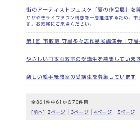
街のアーティストフェスタ「夏の作品展」を
かがやきライフタウン構想を一層推進するため、市
す。お気軽にご来場ください。
第1回 市収蔵 守屋多々志作品展講演会「守
やさしい日本画教室の受講生を募集していま
楽しい絵手紙教室の受講生を募集しています
全861件中61から70件目
[
前へ
]
2ページ
3ページ
4ページ
5ページ