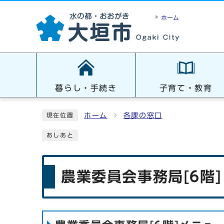
ホーム
暮らし・手続き
子育て・教育
ホーム
各課の窓口
現在位置
あしあと
農業委員会事務局[6階]