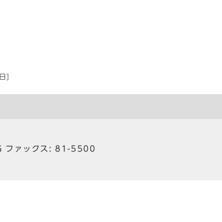
]
]
]
日]
ァックス: 81-5500