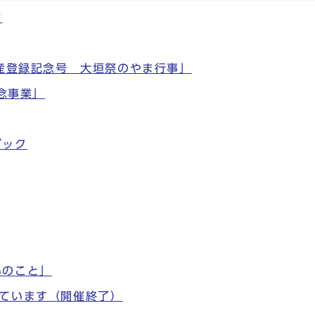
ド
遺産登録記念号 大垣祭のやま行事」
記念事業」
ブック
いのこと」
しています（開催終了）