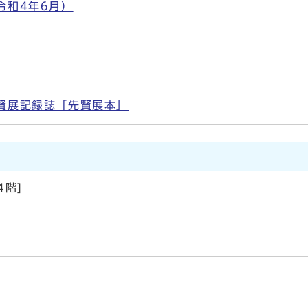
令和4年6月）
賢展記録誌「先賢展本」
階]