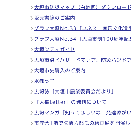
大垣市防災マップ（白地図）ダウンロー
販売書籍のご案内
グラフ大垣No.33「ユネスコ無形文化
グラフ大垣No.34「大垣市制100周年
大垣シティガイド
大垣市洪水ハザードマップ、防災ハンド
大垣市史購入のご案内
水都っ子
広報誌「大垣市農業委員会だより」
『人権Letter』の発刊について
広報マンガ「知ってほしいな 発達障が
市庁舎1階で矢橋六郎氏の絵画展を開催