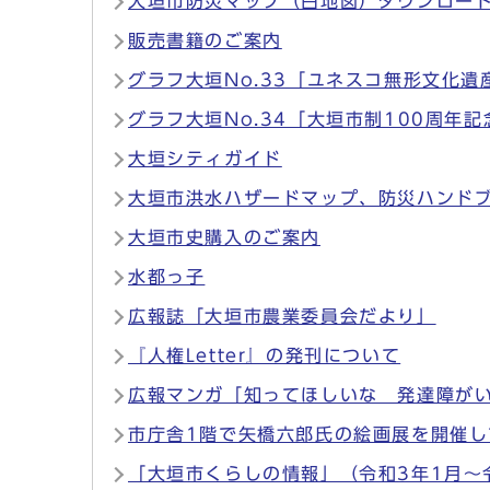
大垣市防災マップ（白地図）ダウンロー
販売書籍のご案内
グラフ大垣No.33「ユネスコ無形文化
グラフ大垣No.34「大垣市制100周年
大垣シティガイド
大垣市洪水ハザードマップ、防災ハンド
大垣市史購入のご案内
水都っ子
広報誌「大垣市農業委員会だより」
『人権Letter』の発刊について
広報マンガ「知ってほしいな 発達障が
市庁舎1階で矢橋六郎氏の絵画展を開催
「大垣市くらしの情報」（令和3年1月～