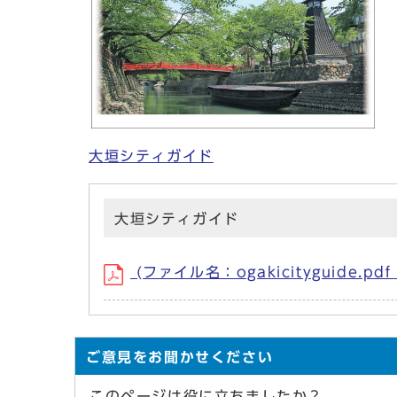
大垣シティガイド
大垣シティガイド
(ファイル名：ogakicityguide.pd
ご意見をお聞かせください
このページは役に立ちましたか？