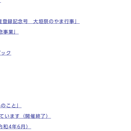
ド
遺産登録記念号 大垣祭のやま行事」
記念事業」
ブック
いのこと」
しています（開催終了）
令和4年6月）