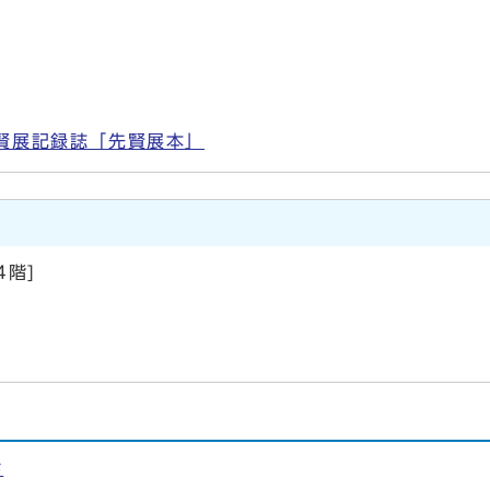
賢展記録誌「先賢展本」
階]
ド