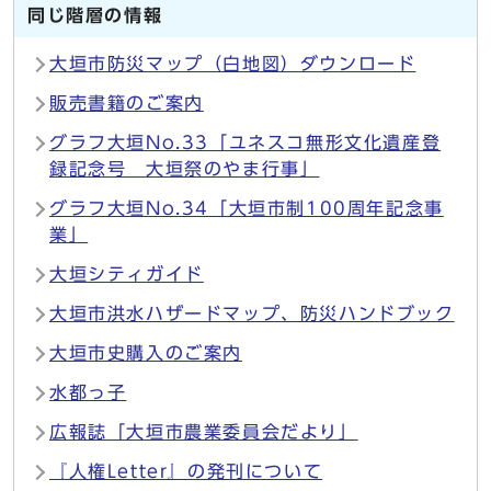
同じ階層の情報
大垣市防災マップ（白地図）ダウンロード
販売書籍のご案内
グラフ大垣No.33「ユネスコ無形文化遺産登
録記念号 大垣祭のやま行事」
グラフ大垣No.34「大垣市制100周年記念事
業」
大垣シティガイド
大垣市洪水ハザードマップ、防災ハンドブック
大垣市史購入のご案内
水都っ子
広報誌「大垣市農業委員会だより」
『人権Letter』の発刊について