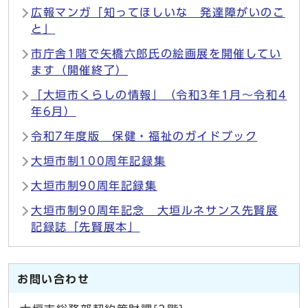
広報マンガ「知ってほしいな 発達障がいのこ
と」
市庁舎1階で矢橋六郎氏の絵画展を開催してい
ます（開催終了）
「大垣市くらしの情報」（令和3年1月～令和4
年6月）
令和7年度版 保健・福祉のガイドブック
大垣市制100周年記録集
大垣市制90周年記録集
大垣市制90周年記念 大垣ルネサンス先賢展
記録誌「先賢展本」
お問い合わせ