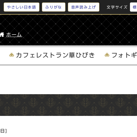
やさしい日本語
ふりがな
音声読み上げ
文字サイズ
標
ホーム
内
カフェレストラン華ひびき
フォト
4日]