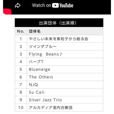
出演団体（出演順）
No.
団体名
1
やさしい未来を素粒子から創る会
2
ツインダブルー
3
Flying Beans♪
4
ハーブT
5
Blueneige
6
The Others
7
NJQ
8
Su Cali
9
Silver Jazz Trio
10
アルカディア室内合奏団