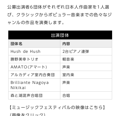
公募出演者6団体がそれぞれ日本人作曲家を1人選
び、クラシックからポピュラー音楽までの色々なジ
ャンルの作品を演奏します。
出演団体
団体名
内容
Hush de Hush
2台ピアノ連弾
勝野美幸トリオ
軽音楽
AMATO(アマート)
声楽
アルカディア室内合奏団
室内楽
Brilliante Nagoya
声楽
Nikikai
森と湖混声合唱団
合唱
【ミュージックフェスティバルの映像はこちら】
（画像をクリック）