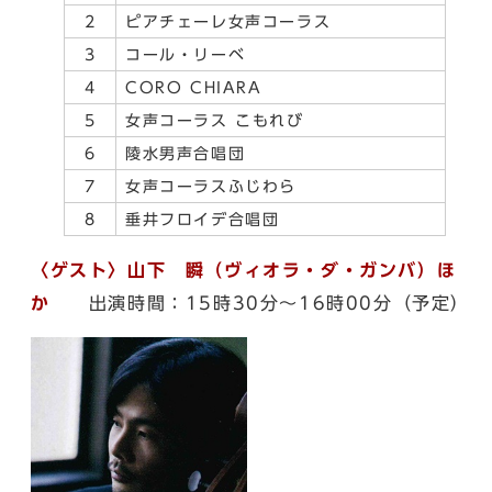
2
ピアチェーレ女声コーラス
3
コール・リーベ
4
CORO CHIARA
5
女声コーラス こもれび
6
陵水男声合唱団
7
女声コーラスふじわら
8
垂井フロイデ合唱団
〈ゲスト〉山下 瞬（ヴィオラ・ダ・ガンバ）ほ
か
出演時間：15時30分〜16時00分（予定）