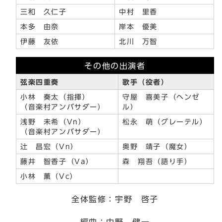
三和 久仁子
中村 里香
本多 由奈
岸本 優美
伊藤 友依
北川 万智
その他の出演者
弦楽四重奏
歌手（役者）
小林 奏太（指揮）
守屋 喜美子（ヘンゼ
（音楽村アンバサダー）
ル）
浅野 未希（Vn）
松永 萌（グレーテル）
（音楽村アンバサダー）
辻 昌宏（Vn）
奥野 靖子（魔女）
藤井 智香子（Va）
森 翔吾（語り手）
小林 薫（Vc）
全体監修：宇野 啓子
編曲：中野 健一