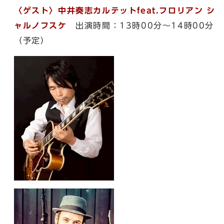
〈ゲスト〉中井奏志カルテットfeat.フロリアン シ
ャルノフスケ
出演時間：13時00分〜14時00分
（予定）