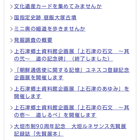
文化遺産カードを集めてみませんか
国指定史跡 昼飯大塚古墳
ミニ奥の細道を歩きませんか
発掘調査の概要
上石津郷土資料館企画展「上石津の石文 ～其
の弐～ 道の記念碑」（終了しました）
「朝鮮通信使に関する記憶」ユネスコ登録記念
企画展を開催します
上石津郷土資料館企画展「上石津のあゆみ」を
開催します
上石津郷土資料館企画展「上石津の石文 ～其
の壱～ 道しるべ」を開催します
大垣市制90周年記念 大垣ルネサンス先賢展
記録誌「先賢展本」