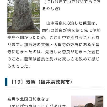
（にわはきていでばやてらにち
るやなぎ）
山中温泉に8泊した芭蕉は、
同行の曽良が病を得て先に伊勢
長島へ向かったため、ここ山中で別れることとな
ります。加賀藩の支藩・大聖寺の郊外にある全昌
寺に泊まったのは、先行した曽良が泊まった翌日
のこと。芭蕉は曽良と別れた寂しさを改めて感じ
るのでした。
【19】敦賀（福井県敦賀市）
名月や北国日和定なき
（めいげつやほっこくびよりさ