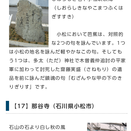
（しおらしきなやこまつふくは
ぎすすき）
小松において芭蕉は、対照的
な2つの句を詠んでいます。1つ
は小松の地名を詠んだ軽やかなこの句。そしても
う1つは、多太（ただ）神社で木曽義仲追討の平家
軍に加わって討死した齋藤実盛（さねもり）の遺
品を前に詠んだ鎮魂の句「むざんやな甲の下のき
りぎりす」です。
【17】那谷寺（石川県小松市）
石山の石より白し秋の風