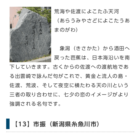
荒海や佐渡によこたふ天河
（あらうみやさどによこたうあ
まのがわ）
象潟（きさかた）から酒田へ
戻った芭蕉は、日本海沿いを南
下していきます。古くからの佐渡への渡航地であ
る出雲崎で詠んだ句がこれで、黄金と流人の島・
佐渡、荒波、そして夜空に横たわる天の川という
三者の取り合わせに、七夕の恋のイメージがより
強調される名句です。
【13】市振（新潟県糸魚川市）