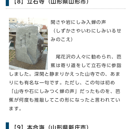
【8】立石寺（山形県山形市）
閑さや岩にしみ入蝉の声
（しずかさやいわにしみいるせ
みのこえ）
尾花沢の人々に勧められ、芭
蕉は寄り道をして立石寺に参詣
しました。深閑と静まりかえった山寺での、あま
りにも有名な一句です。ただし、この句は初め
「山寺や石にしみつく蝉の声」だったものを、芭
蕉が何度も推敲してこの形になったと言われてい
ます。
【9】本合海（山形県新庄市）