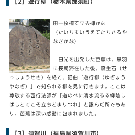
【2】遊行柳（栃木県那須町）
田一枚植て立去柳かな
（たいちまいうえてたちさるや
なぎかな）
日光を出発した芭蕉は、黒羽
に長期滞在した後、殺生石（せ
っしょうせき）を経て、謡曲「遊行柳（ゆぎょう
やなぎ）」で知られる柳を見に行きます。ここは
尊敬する西行法師が「道のべに清水流るる柳陰し
ばしとてこそ立ちどまりつれ」と詠んだ所でもあ
り、芭蕉は深い感動に包まれました。
【3】須賀川（福島県須賀川市）