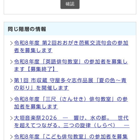
確認
同じ階層の情報
令和8年度 第2回おおがき芭蕉交流句会の参加
者を募集します
令和8年度「英語俳句教室」の参加者を募集し
ます【募集終了】
第1回 市収蔵 守屋多々志作品展「夏の色〜青
の彩り」を開催します
令和8年度「三尺（さんせき）俳句教室」の参
加者を募集します
大垣音楽祭2026 ― 響け、水の都。 世代
を超えてつながる、三つの旋律（しらべ） ―
令和8年度「こども俳句教室」の参加者を募集