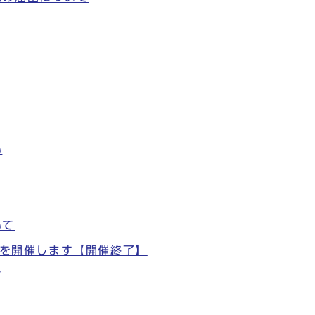
い
いて
宿を開催します【開催終了】
て