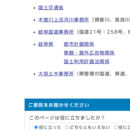
国土交通省
木曽川上流河川事務所
［揖斐川、長良
岐阜国道事務所
（国道21号・258号
岐阜県
都市計画関係
景観・屋外広告物関係
国土利用計画法関係
大垣土木事務所
（県管理の国道、県道
ご意見をお聞かせください
このページは役に立ちましたか？
役に立った
どちらともいえない
役に