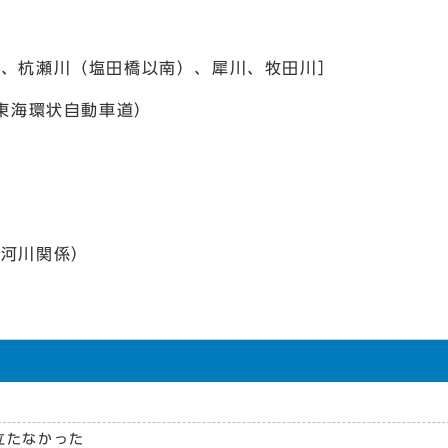
川、杭瀬川（塩田橋以南）、犀川、牧田川］
、東海環状自動車道）
、河川関係）
立たなかった