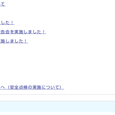
いて
ました！
報告会を実施しました！
実施しました！
んへ（安全点検の実施について）