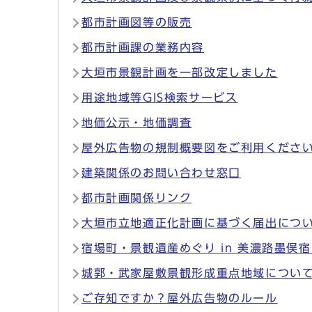
都市計画図等の販売
都市計画課の業務内容
大垣市景観計画を一部改定しました
用途地域等GIS検索サービス
地価公示・地価調査
屋外広告物の規制概要図をご利用くださ
建築関係のお問い合わせ窓口
都市計画関係リンク
大垣市立地適正化計画に基づく届出につ
宿場町・景観遺産めぐり in 美濃路墨俣
城郭・武家屋敷景観形成重点地域につい
ご存知ですか？屋外広告物のルール